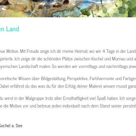
en Land
e Motive. Mit Freude zeige ich dir meine Heimat, wo wir 4 Tage in der Landsc
spirierte. Ich zeige dir die schönsten Plätze zwischen Kochel und Murnau un
ayerischen Landschaft malen. So werden wir vormittags und nachmittags jewei
theoretische Wissen über Bildgestaltung, Perspektive, Farbharmonie und Farbg
 Dabei erfährst du das was du für den Erfolg deiner Malerei wissen musst gan
 wirst in der Malgruppe trotz aller Ernsthaftigkeit viel Spaß haben. Ich sorge
le die Motive vor und betreue jeden individuell nach dem Stand seiner persön
Kochel a. See