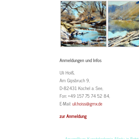
Anmeldungen und Infos
Uli Hoiß,
Am Gipsbruch 9,
D-82431 Kochel a. See,
Fon: +49 157 75 74 52 84,
E-Mail:
uli.hoiss@gmx.de
zur Anmeldung
←
Aquarellkurs Kunstakademie Allgäu in Betz