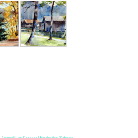
Aquarellkurs Boesner Münchwilen/Schweiz
→