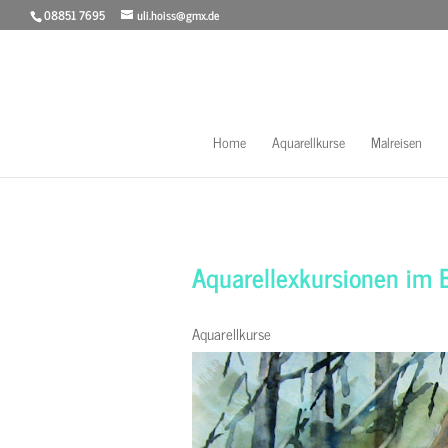
08851 7695
uli.hoiss@gmx.de
Home
Aquarellkurse
Malreisen
Aquarellexkursionen im 
Aquarellkurse