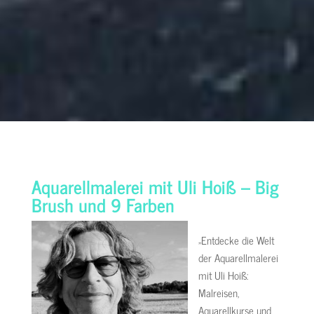
Aquarellmalerei mit Uli Hoiß – Big
Brush und 9 Farben
„Entdecke die Welt
der Aquarellmalerei
mit Uli Hoiß:
Malreisen,
Aquarellkurse und