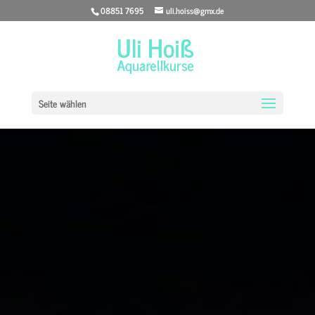
08851 7695
uli.hoiss@gmx.de
Seite wählen