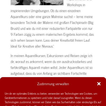
Workshops in
inspirierenden Umgebungen. Ob du einen einzelnen
Aquarellkurs oder eine ganze Malreise suchst – lerne meine
besondere Technik der Malerei mit großen Flachpinseln (Big
Brush) und wie du mit einer reduzierten Farbpalette von nur
9 Farben zügig zu einem malerischen Ergebnis kommst, das
sich sehen lassen kann. Lass deiner Kreativität freien Lauf.
Ideal für Kreative aller Niveaus.“
In meinen Aquarellkursen, Exkursionen und Reisen zeige ich
dir, worauf es ankommt, wenn du ein ausdrucksstarkes und
farbkräftiges Aquarell malen willst. Jeder Aquarellkurs ist so
aufgebaut, dass du von Anfang an sichtbare Fortschritte
machst. Du profitierst von meiner lebenslangen Erfahrung in
Zustimmung verwalten
dieser Malerei und sparst dir den mühsamen Weg aus
Versuch und Irrtum. Mit meiner reduzierten Farbpalette von
Um dir ein optimales Erlebnis zu bieten, verwenden wir Technologien wie Cookies, um
nur 9 Farben zeige ich dir, wie du auf einfache Weise alle
Geräteinformationen zu speichern und/oder darauf zuzugreifen. Wenn du diesen
Technologien zustimmst, können wir Daten wie das Surfverhalten oder eindeutige IDs auf
Farbtönungen selbst mischen kannst. Das Malen und die