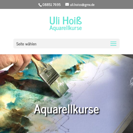
08851 7695
uli.hoiss@gmx.de
Seite wählen
Aquarellkurse