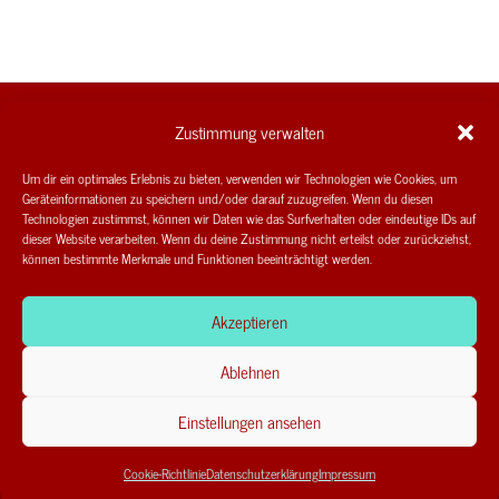
Zustimmung verwalten
Um dir ein optimales Erlebnis zu bieten, verwenden wir Technologien wie Cookies, um
Geräteinformationen zu speichern und/oder darauf zuzugreifen. Wenn du diesen
Uli Hoiss |
uli.hoiss@gmx.de
Technologien zustimmst, können wir Daten wie das Surfverhalten oder eindeutige IDs auf
dieser Website verarbeiten. Wenn du deine Zustimmung nicht erteilst oder zurückziehst,
08851 7695
können bestimmte Merkmale und Funktionen beeinträchtigt werden.
Akzeptieren
Ablehnen
Copyright © 2025 Uli Hoiss |
Impressum
|
Datenschutzerkärung
| Gestaltung
Einstellungen ansehen
TransFormat
Cookie-Richtlinie
Datenschutzerklärung
Impressum