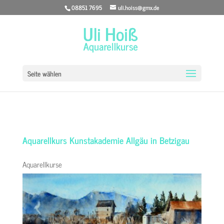
08851 7695
uli.hoiss@gmx.de
Seite wählen
Aquarellkurs Kunstakademie Allgäu in Betzigau
Aquarellkurse